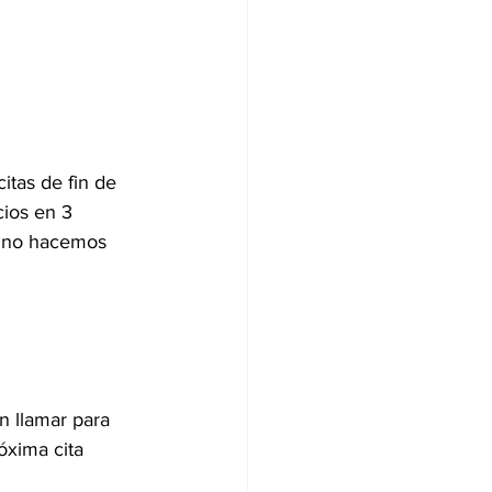
itas de fin de 
ios en 3 
, no hacemos 
n llamar para 
óxima cita 