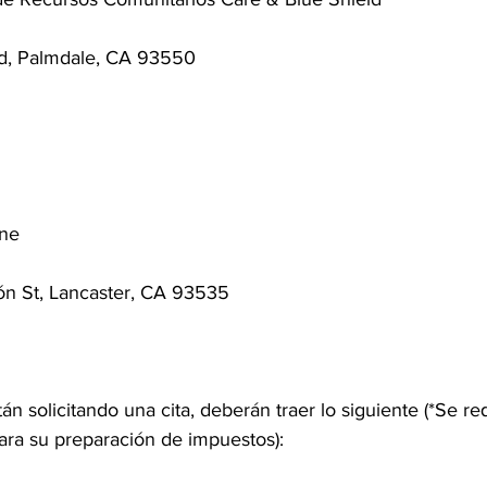
d, Palmdale, CA 93550
ane
ón St, Lancaster, CA 93535
án solicitando una cita, deberán traer lo siguiente (*Se re
para su preparación de impuestos):