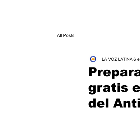
All Posts
LA VOZ LATINA
6 
Prepara
gratis 
del Ant