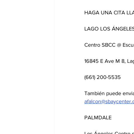
HAGA UNA CITA LL
LAGO LOS ÁNGELES
Centro SBCC @ Escue
16845 E Ave M 8, La
(661) 200-5535
También puede enviar
afalcon@sbaycenter
PALMDALE
Los Ángeles Centro 