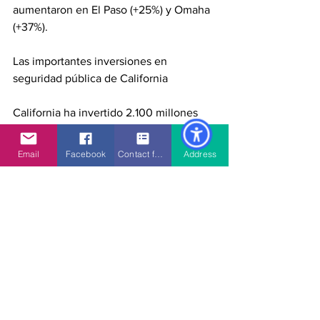
aumentaron en El Paso (+25%) y Omaha 
(+37%).
Las importantes inversiones en 
seguridad pública de California
California ha invertido 2.100 millones 
de dólares desde 2019 para combatir la 
delincuencia, ayudar a los gobiernos 
Email
Facebook
Contact form
Address
locales a contratar a más policías y 
mejorar la seguridad pública. En 2023, 
como parte del Plan de Seguridad 
Pública de California, el Gobernador 
anunció la mayor inversión de la historia 
para combatir la delincuencia minorista 
organizada en la historia del estado, un 
aumento anual del 310% en las 
operaciones proactivas dirigidas a la 
delincuencia minorista organizada y 