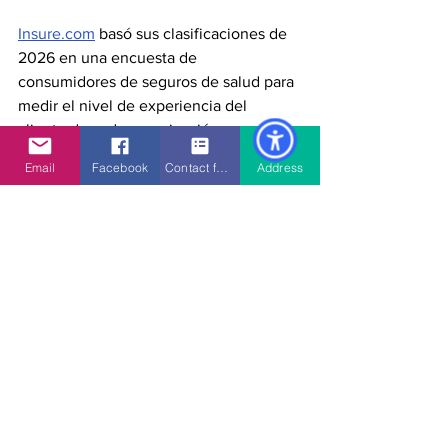
Insure.com
 basó sus clasificaciones de 
2026 en una encuesta de 
consumidores de seguros de salud para 
medir el nivel de experiencia del 
cliente de cada organización y sus 
ofertas de pólizas.
Email
Facebook
Contact form
Address
Visite Insure.com para obtener más 
información sobre su lista de las 
mejores compañías de seguros de salud 
de 2025.
Pie de foto: Kaiser Permanente fue 
seleccionado como el mejor plan de 
salud en los Estados Unidos por 
Insure.com.