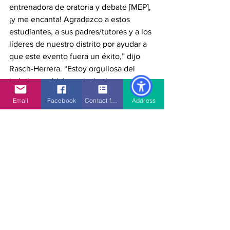
entrenadora de oratoria y debate [MEP], 
¡y me encanta! Agradezco a estos 
estudiantes, a sus padres/tutores y a los 
líderes de nuestro distrito por ayudar a 
que este evento fuera un éxito,” dijo 
Rasch-Herrera. “Estoy orgullosa del 
trabajo que hicieron todos los 
estudiantes y espero con ansias 
Email
Facebook
Contact form
Address
competir a nivel estatal en mayo y 
repetir la experiencia el próximo año 
escolar.”
Ver todo
Entradas recientes