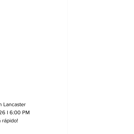
n Lancaster 
026 I 6:00 PM 
 rápido! 