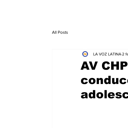
All Posts
LA VOZ LATINA
2 f
AV CHP
conducc
adoles