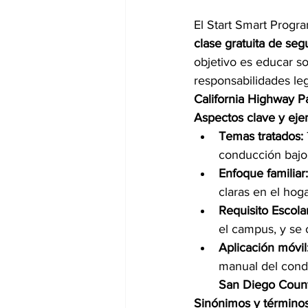
El Start Smart Progra
clase gratuita de seg
objetivo es educar so
responsabilidades lega
California Highway Pa
Aspectos clave y eje
Temas tratados:
conducción bajo 
Enfoque familiar:
claras en el hog
Requisito Escolar
el campus, y se 
Aplicación móvil
manual del cond
San Diego County
Sinónimos y términos