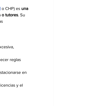
l
 o CHP) es 
una 
 o tutores
. Su 
as 
xcesiva, 
lecer reglas 
stacionarse en 
icencias y el 